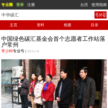
专业圈
登录
注册
台历
使用指南
中华碳汇
主页
资料
相册
目录
中国绿色碳汇基金会首个志愿者工作站落
户常州
李少柯
专业号
|
2013-2-16