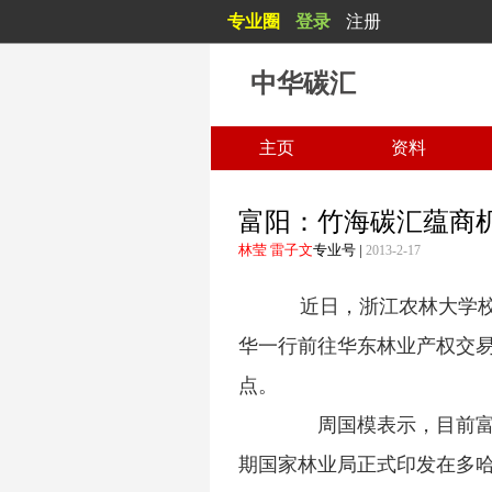
专业圈
登录
注册
中华碳汇
主页
资料
富阳：竹海碳汇蕴商
林莹 雷子文
专业号
|
2013-2-17
近日，浙江农林大学校
华一行前往华东林业产权交
点。
周国模表示，目前富阳
期国家林业局正式印发在多哈