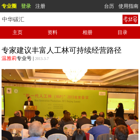
专业圈
登录
注册
台历
使用指南
中华碳汇
主页
资料
相册
目录
专家建议丰富人工林可持续经营路径
温雅莉
专业号
|
2013-3-7